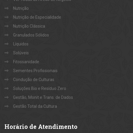
Nutrição
Nutrição de Especialidade
Nutrição Clássica
Granulados Sólidos
Líquidos
Solúveis
Fitossanidade
Sementes Profissionais
Condução de Culturas
Soluções Bio e Resíduo Zero
Gestão, Monit e Trans. de Dados
Gestão Total da Cultura
Horário
de Atendimento